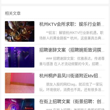
者的普遍痛点：经验难以直接迁移，需系统性补足技能短
板。** **破局策略**： 1. **技能对标**：通过招聘平台分析
相关文章
目标岗位JD，提炼高频技能（如Python、SEO优化、用户
杭州KTV会所求职：娱乐行业新机遇
增长模型），针对性学习； 2. **项目背书**：老马通过参
**前言：解锁杭州KTV行业新机遇，职
与线上实战课程，完成"模拟电商用户分层运营"项目，将
场新人的黄金跳板** 杭州，这座兼具古典韵
成果量化呈现； 3. **人脉破圈**：加入杭州本地技术社
味与现代活力的城市，不仅是旅游胜地，更
是年轻人追逐职业梦想的热土。随着夜经济
群，通过行业沙龙结识HR，获得内推机会。 ### **三、杭
招聘谢辞文案（招聘婉拒致词撰写）
的蓬勃发展，KTV会所作为...
州求职的"隐形门槛"：地域与行业特性** 杭州企业普遍重
### 招聘谢辞文案：优雅表达，传递尊
视"文化适配性"。例如，阿里系企业偏好"皮实、聪明、自
重与感激 在人才流动频繁的今天，招聘过
程不仅是寻找合适员工的过程，也是一次展
省"的候选人，而创业公司更看重快速学习能力。老马在第
现企业文化与尊重的契机。一份得体而真诚
杭州桐庐县凤川街道附近ktv招聘包厢管家,工资是怎么发放的
二次面试中，通过提前研究公司业务线，提出"传统行业私
的谢辞，不仅能体现企业的专业素...
朋友入股的网红tag，就近找了一家玩
域流量迁移方案"，成功打动面试官。 **地域红利**：杭州
玩，环境很好，消费也不高，还有很多活
政府推出的"人才码"政策，为求职者提供租房补贴、创业
动，猴赛雷。环境不错音响蛮好的一点不好
就是二楼有的地方没信号很不错的体验大家
贷款等福利。老马凭借本科文凭申请到每月1000元的住房
在街上招聘文案（街景招聘：创新招募，邂逅职场新机遇）
玩得很开心下次还来杭州桐庐县凤川街道...
补贴，缓解了经济压力。 ### **四、避开求职雷区：这些