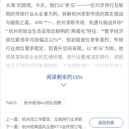
大海"的困境。今天，我们以"老马"——一位35岁转行互联
网的传统行业从业者为例，拆解杭州求职市场的真实挑战
与破局之道。 ### **一、杭州求职市场：机遇与挑战并存*
* 杭州的就业生态呈现出鲜明的"两极化"特征：**数字经济
岗位薪资年均涨幅达12%**，但初级岗位竞争激烈；传统
行业岗位需求稳定，但晋升空间有限。以"老马"为例，他
原是某制造企业的区域经理，因行业萎缩决定转行，却因
缺乏互联网经验屡屡碰壁。 **关键数据**：2023年杭州人
才需求报告显示，算法工程师、产品经理、新媒体运营等
阅读剩余的15%
岗位供需比达1:8，而传统销售、行政岗位供需比为1:2。
这印证了"选择赛道比努力更重要"的求职真理。 ### **
二、老马的转型之路：从"经验主义"到"技能重构"** 老马的
TAGS:
杭州夜场ktv领队招聘
第一次面试失败源于对岗位认知的偏差。他投递了某电商
公司的用户运营岗，却在面试中被问及"如何用SQL提取用
上一篇：
杭州找工作壁垒：互联网行业求职难题剖析
返回列表
户行为数据"时哑口无言。**这一案例暴露了传统行业从业
下一篇：
杭州经典国风主题KTV会所预订电话及详情