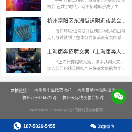
### 在街上招聘：发掘街头巷尾的职场
坑老马踩过** 1.
机会 在数字时代，网络招聘似乎成了主
流，但你是否曾想过，街头巷尾也藏着丰富
的职场机会？**在街上招聘**不仅是一个独
杭州富阳区东洲街道附近夜总会招聘点歌公主,全职上班收入多少
特的人才招募方式，更是一种发...
薄荷环境:位置很好找湖贝地铁A口出再
走几分钟就到了整体灯光偏暗很有氛围感出
片率也是有的整体很棒！,设施:手机扫码点
歌歌曲基本有除了个别没有自己想要的版本
上海康奔招聘文案（上海康奔人才招募启事）
音响效果也不错体验感很好,服务铃...
**上海康奔招聘文案：携手共创未来，
加入我们的精英团队** 在快速发展的数字时
代，**上海康奔**作为行业内的佼佼者，始
终致力于为客户提供最优质的解决方案和服
务。我们深知，企业的成功...
杭州哪个区做夜场好
杭州夜场ktv领队招聘
友情链接：
杭州江干区ktv招聘
杭州天际线夜总会招聘
Powered By . Theme by
杭州天际线夜总会招聘
.
187-5826-5455
添加微信