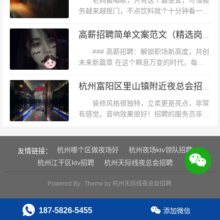
老妈最唱歌，只有这个最便宜，可惜服
的尴尬。 ### **三、避坑指南：这些雷区千万别踩** - **警
务越来越抠门，不点饮料就个十分钟看一
下，很讨厌环境挺好的，音质也不错哦，每
惕“高薪陷阱”**：杭州部分小公司以“
次朋友聚会的必须之地啊店家服务态度很
高薪招聘简单文案范文（精选岗位高薪诚聘：创意文案撰写人才）
好，前台美女很热情。杭州哪有ktv招聘包...
### 高薪招聘：解锁职场新高度，共创
未来新篇章 在这个瞬息万变的时代，每一
个企业都在寻找着能够引领变革、推动发展
的核心力量。我们，一家致力于创新与卓越
杭州富阳区里山镇附近夜总会招聘包厢气氛租,招聘电话多少
的行业先锋，正张开双臂，寻找那...
装修风格很独特，立卖更是亮点，非常
有感觉。音响效果很好！招聘的服务员非常
周到热情。以后唱歌就定这里啦！第一次来
挺大的整体干净～歌曲很全麦克风声音可以
服务很棒！我们原先的房间的空调坏了后...
杭州哪个区做夜场好
杭州夜场ktv领队招聘
友情链接：
杭州江干区ktv招聘
杭州天际线夜总会招聘
Powered By . Theme by
杭州天际线夜总会招聘
.
187-5826-5455
添加微信