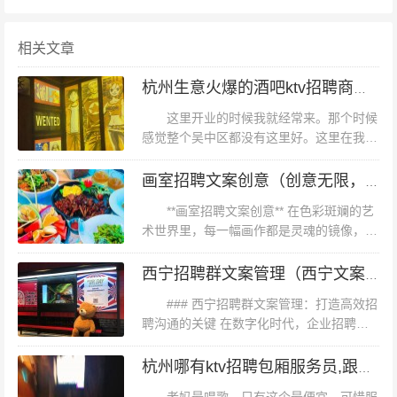
长”双重能力。投递前，务必根据招聘JD（职位描述）调
整简历，突出相关经验。 *案例：* 小李是一名传统行业市
相关文章
场专员，通过学习SQL和用户增长模型，成功转型为某独
杭州生意火爆的酒吧ktv招聘商务接待,(好上班的不挑人)
角兽企业的用户运营，薪资涨幅达40%。 2. **善用本地化
这里开业的时候我就经常来。那个时候
求职渠道** 除常规招聘平台外，杭州求职者可重点关注：
感觉整个吴中区都没有这里好。这里在我心
- **政府资源**：杭州人才网、余杭区人才服务网等官方平
里占据了很大的位置。因为我特别喜欢唱
台，常发布国企、事业单位及补贴岗位； - **行业社群**：
歌。但是现在真的变了。可能是装修风格跟
画室招聘文案创意（创意无限，诚邀画师加盟——画室人才招募）
不上以及服务员的各种冷漠。不过值得一
加入“杭州互联网求职群”“电商人交流圈”等微信群，获取内
**画室招聘文案创意** 在色彩斑斓的艺
提...
推机会； - **线下活动**：中国杭州人力资源服务产业园定
术世界里，每一幅画作都是灵魂的镜像，而
画室的每一次招聘，则是寻找那些能够用画
期举办招聘会，面对面沟通效率更高。 3. **面试准备：突
笔与世界对话的灵魂。今天，就让我们一起
西宁招聘群文案管理（西宁文案管理职位招聘群）
出杭州特色** 杭州企业普遍看重“**学习能力与适应力**”。
探索如何以创意的招聘文案，吸...
### 西宁招聘群文案管理：打造高效招
面试时，可结合杭州产业特点举例： - 提及参与过“数字杭
聘沟通的关键 在数字化时代，企业招聘活
州”相关项目； - 展示对本地政策（如人才补贴、创业扶
动日益依赖于线上平台，而“西宁招聘群”作
持）的了解； - 强调快速适应高强度工作节奏的能力。 *老
为地区性招聘交流的重要渠道，其文案管理
杭州哪有ktv招聘包厢服务员,跟领队还是直招
显得尤为重要。有效的文案不仅...
白提醒：* 提前调研公司业务，避免回答“对行业一无所知”