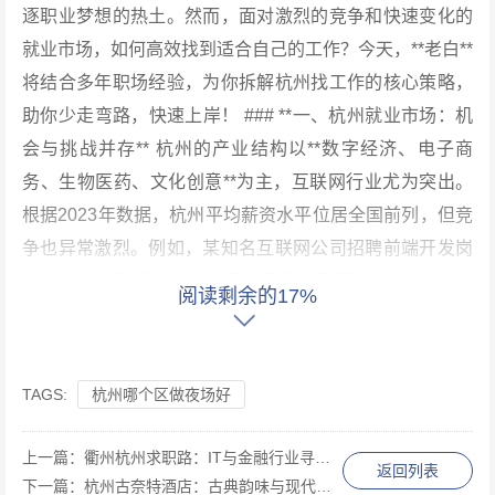
逐职业梦想的热土。然而，面对激烈的竞争和快速变化的
就业市场，如何高效找到适合自己的工作？今天，**老白**
将结合多年职场经验，为你拆解杭州找工作的核心策略，
助你少走弯路，快速上岸！ ### **一、杭州就业市场：机
会与挑战并存** 杭州的产业结构以**数字经济、电子商
务、生物医药、文化创意**为主，互联网行业尤为突出。
根据2023年数据，杭州平均薪资水平位居全国前列，但竞
争也异常激烈。例如，某知名互联网公司招聘前端开发岗
位时，曾收到超500份简历，最终仅录用3人。 *老白建
阅读剩余的17%
议：* 求职前需明确自身定位，避免盲目投递。若你擅长
技术，可聚焦未来科技城、滨江等产业聚集区；若倾向稳
定，国企、事业单位的招聘机会也不容错过。 ### **二、
TAGS:
杭州哪个区做夜场好
高效求职的三大核心策略** 1. **精准匹配岗位需求** 杭州
企业普遍重视“**能力与岗位的契合度**”。例如，某电商公
上一篇：
衢州杭州求职路：IT与金融行业寻岗指南
返回列表
司招聘运营岗时，明确要求候选人具备“数据分析+用户增
下一篇：
杭州古奈特酒店：古典韵味与现代舒适的完美融合